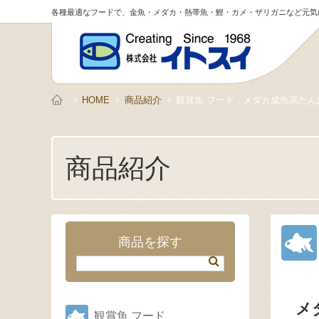
各種最適なフードで、金魚・メダカ・熱帯魚・鯉・カメ・ザリガニなど元気
HOME
商品紹介
観賞魚 フード : メダカ成魚高た
商品紹介
商品を探す
メ
観賞魚 フード