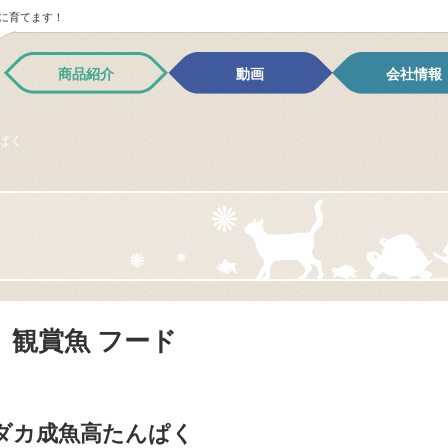
に育てます！
商品紹介
動画
会社情報
んぱく
観賞魚 フード
ダカ成魚高たんぱく