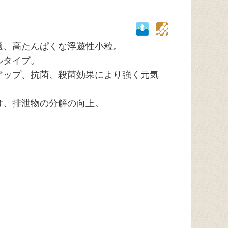
適、高たんぱくな浮遊性小粒。
ルタイプ。
アップ、抗菌、殺菌効果により強く元気
。
け、排泄物の分解の向上。