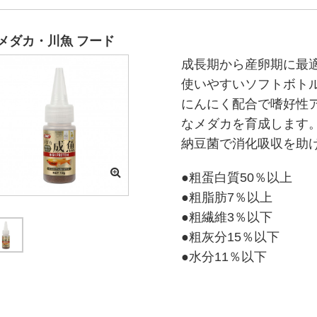
メダカ・川魚 フード
成長期から産卵期に最
使いやすいソフトボト
にんにく配合で嗜好性
なメダカを育成します
納豆菌で消化吸収を助
●粗蛋白質50％以上
●粗脂肪7％以上
●粗繊維3％以下
●粗灰分15％以下
●水分11％以下