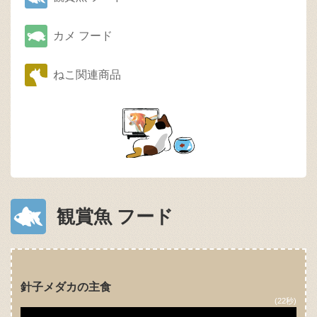
カメ フード
ねこ関連商品
観賞魚 フード
針子メダカの主食
(22秒)