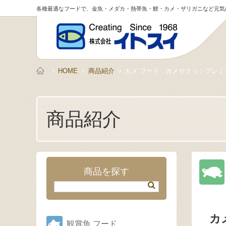
各種最適なフードで、金魚・メダカ・熱帯魚・鯉・カメ・ザリガニなど元気
HOME
商品紹介
カメ フード : カメサクッ！プレ
商品紹介
商品を探す
カ
観賞魚 フード