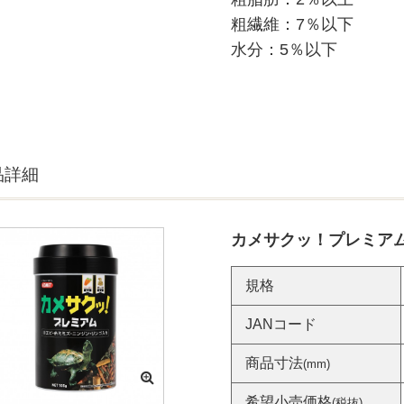
粗繊維：7％以下
水分：5％以下
品詳細
カメサクッ！プレミアム 
規格
JANコード
商品寸法
(mm)
希望小売価格
(税抜)